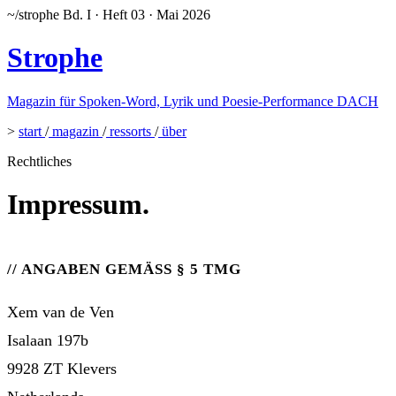
~/strophe
Bd. I · Heft 03 · Mai 2026
Strophe
Magazin für Spoken-Word, Lyrik und Poesie-Performance DACH
>
start
/
magazin
/
ressorts
/
über
Rechtliches
Impressum.
ANGABEN GEMÄSS § 5 TMG
Xem van de Ven
Isalaan 197b
9928 ZT Klevers